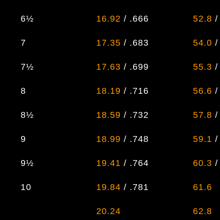
6½
16.92
/ .666
52.8
/
7
17.35
/ .683
54.0
/
7½
17.63
/ .699
55.3
/
8
18.19
/ .716
56.6
/
8½
18.59
/ .732
57.8
/
9
18.99
/
.748
59.1
/
9½
19.41
/ .764
60.3
/
10
19.84
/ .781
61.6
/
10½
20.24
/ .797
62.8
/