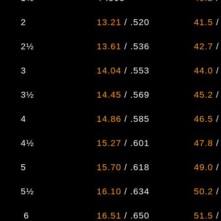
2
13.21
/ .520
41.5
/
2½
13.61
/ .536
42.7
/
3
14.04
/ .553
44.0
/
3½
14.45
/ .569
45.2
/
4
14.86
/ .585
46.5
/
4½
15.27
/ .601
47.8
/
5
15.70
/ .618
49.0
/
5½
16.10
/ .634
50.2
/
6
16.51
/ .650
51.5
/