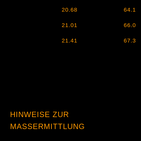
11
20.68
/ .814
64.1
/
11½
21.01
/ .830
66.0
/
12
21.41
/ .846
67.3
/
HINWEISE ZUR
MASSERMITTLUNG