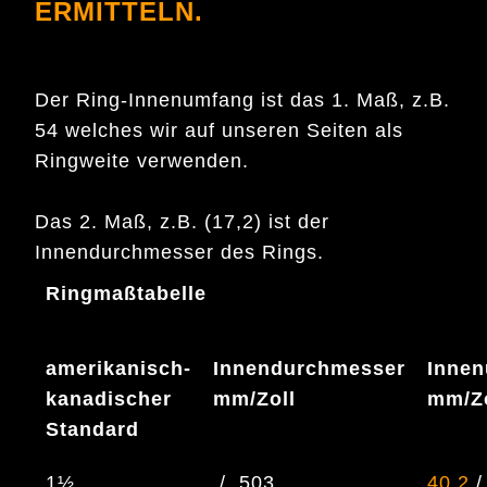
RMITTELN.
Der Ring-Innenumfang ist das 1. Maß, z.B.
54 welches wir auf unseren Seiten als
Ringweite verwenden.
Das 2. Maß, z.B. (17,2) ist der
Innendurchmesser des Rings.
Ringmaßtabelle
amerikanisch-
Innendurchmesser
Inne
kanadischer
mm/Zoll
mm/Zo
Standard
1½
/ .503
40.2
/